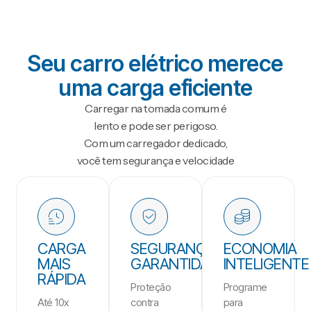
Seu carro elétrico merece
uma carga eficiente
Carregar na tomada comum é
lento e pode ser perigoso.
Com um carregador dedicado,
você tem segurança e velocidade
CARGA
SEGURANÇA
ECONOMIA
MAIS
GARANTIDA
INTELIGENTE
RÁPIDA
Proteção
Programe
Até 10x
contra
para